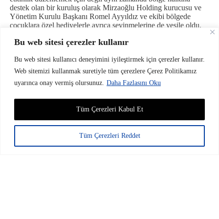
destek olan bir kuruluş olarak Mirzaoğlu Holding kurucusu ve
Yönetim Kurulu Başkanı Romel Ayyıldız ve ekibi bölgede
çocuklara özel hediyelerle ayrıca sevinmelerine de vesile oldu.
Bölge ziyareti esnasında yetkililerle de görüşüldü ve ek
Bu web sitesi çerezler kullanır
ihtiyaçlarla ilgili bilgi alındı. Kurumsal olarak neler yapılabilir
konusunda çalışmalara şimdiden başlandı. Hepimizin küçük
Bu web sitesi kullanıcı deneyimini iyileştirmek için çerezler kullanır.
büyük demeden gerçekleştireceği destekler bölge haklı için çok
değerli.
Web sitemizi kullanmak suretiyle tüm çerezlere Çerez Politikamız
uyarınca onay vermiş olursunuz.
Daha Fazlasını Oku
Mirzaoğlu Holding Hakkında
Tüm Çerezleri Kabul Et
Mirzaoğlu Holding, ülkemizin saygın müteşebbislerinden
Tüm Çerezleri Reddet
Romel AYYILDIZ
tarafından 2012. Yılında kurulmuştur.
Ayyıldız; köklü aile geçmişinden edindiği bilgiyi, Avrupa’da
aldığı eğitim ve deneyimlemeyi, sahip olduğu vizyoner bakış
açısıyla birleştirmiş, bugün yatırım sahibi ve işveren olarak
şirketlerini “Türkiye’de kurmayı seçmiştir.
Mirzaoğlu Holding; ülkemizin ilerlemesine emeğini katmış,
geçmişten günümüze bilgi, vizyon ve cesaret ile oluşan bir
birikime sahiptir. Ulusal ve uluslararası holding yatırımları, çağı