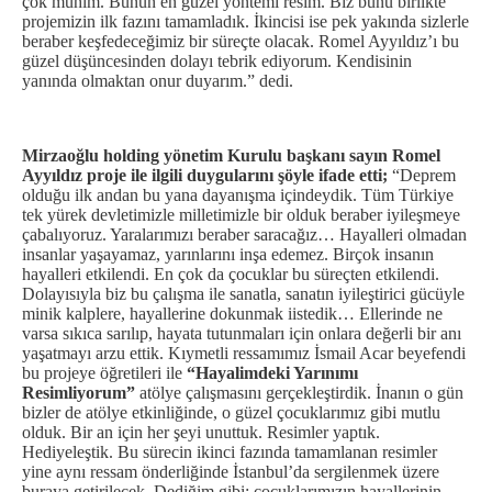
çok mühim. Bunun en güzel yöntemi resim. Biz bunu birlikte
projemizin ilk fazını tamamladık. İkincisi ise pek yakında sizlerle
beraber keşfedeceğimiz bir süreçte olacak. Romel Ayyıldız’ı bu
güzel düşüncesinden dolayı tebrik ediyorum. Kendisinin
yanında olmaktan onur duyarım.” dedi.
Mirzaoğlu holding yönetim Kurulu başkanı sayın
Romel
Ayyıldız
proje ile ilgili duygularını şöyle ifade etti;
“Deprem
olduğu ilk andan bu yana dayanışma içindeydik. Tüm Türkiye
tek yürek devletimizle milletimizle bir olduk beraber iyileşmeye
çabalıyoruz. Yaralarımızı beraber saracağız… Hayalleri olmadan
insanlar yaşayamaz, yarınlarını inşa edemez. Birçok insanın
hayalleri etkilendi. En çok da çocuklar bu süreçten etkilendi.
Dolayısıyla biz bu çalışma ile sanatla, sanatın iyileştirici gücüyle
minik kalplere, hayallerine dokunmak iistedik… Ellerinde ne
varsa sıkıca sarılıp, hayata tutunmaları için onlara değerli bir anı
yaşatmayı arzu ettik. Kıymetli ressamımız İsmail Acar beyefendi
bu projeye öğretileri ile
“Hayalimdeki Yarınımı
Resimliyorum”
atölye çalışmasını gerçekleştirdik. İnanın o gün
bizler de atölye etkinliğinde, o güzel çocuklarımız gibi mutlu
olduk. Bir an için her şeyi unuttuk. Resimler yaptık.
Hediyeleştik. Bu sürecin ikinci fazında tamamlanan resimler
yine aynı ressam önderliğinde İstanbul’da sergilenmek üzere
buraya getirilecek. Dediğim gibi; çocuklarımızın hayallerinin