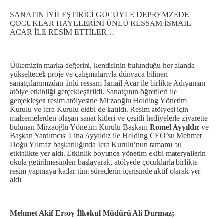
SANATIN İYİLEŞTİRİCİ GÜCÜYLE DEPREMZEDE
ÇOCUKLAR HAYLLERİNİ ÜNLÜ RESSAM İSMAİL
ACAR İLE RESİM ETTİLER…
Ülkemizin marka değerini, kendisinin bulunduğu her alanda
yükseltecek proje ve çalışmalarıyla dünyaca bilinen
sanatçılarımızdan ünlü ressam İsmail Acar ile birlikte Adıyaman
atölye etkinliği gerçekleştirildi. Sanatçının öğretileri ile
gerçekleşen resim atölyesine Mirzaoğlu Holding Yönetim
Kurulu ve İcra Kurulu ekibi de katıldı. Resim atölyesi için
malzemelerden oluşan sanat kitleri ve çeşitli hediyelerle ziyarette
bulunan Mirzaoğlu Yönetim Kurulu Başkanı
Romel Ayyıldız
ve
Başkan Yardımcısı Lina Ayyıldız ile Holding CEO’su Mehmet
Doğu Yılmaz başkanlığında İcra Kurulu’nun tamamı bu
etkinlikte yer aldı. Etkinlik boyunca yönetim ekibi materyallerin
okula getirilmesinden başlayarak, atölyede çocuklarla birlikte
resim yapmaya kadar tüm süreçlerin içerisinde aktif olarak yer
aldı.
Mehmet Akif Ersoy İlkokul Müdürü Ali Durmaz;