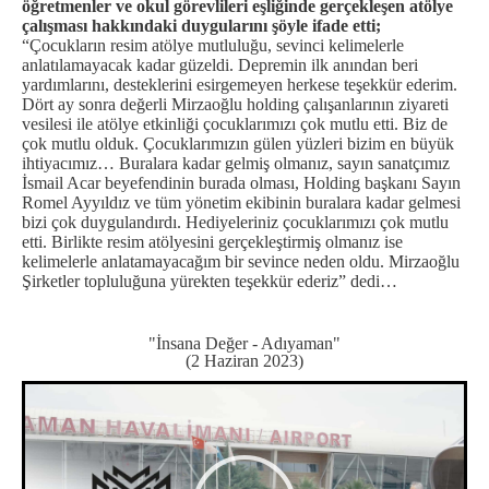
öğretmenler ve okul görevlileri eşliğinde gerçekleşen atölye
çalışması hakkındaki duygularını şöyle ifade etti;
“Çocukların resim atölye mutluluğu, sevinci kelimelerle
anlatılamayacak kadar güzeldi. Depremin ilk anından beri
yardımlarını, desteklerini esirgemeyen herkese teşekkür ederim.
Dört ay sonra değerli Mirzaoğlu holding çalışanlarının ziyareti
vesilesi ile atölye etkinliği çocuklarımızı çok mutlu etti. Biz de
çok mutlu olduk. Çocuklarımızın gülen yüzleri bizim en büyük
ihtiyacımız… Buralara kadar gelmiş olmanız, sayın sanatçımız
İsmail Acar beyefendinin burada olması, Holding başkanı Sayın
Romel Ayyıldız ve tüm yönetim ekibinin buralara kadar gelmesi
bizi çok duygulandırdı. Hediyeleriniz çocuklarımızı çok mutlu
etti. Birlikte resim atölyesini gerçekleştirmiş olmanız ise
kelimelerle anlatamayacağım bir sevince neden oldu. Mirzaoğlu
Şirketler topluluğuna yürekten teşekkür ederiz” dedi…
"İnsana Değer - Adıyaman"
(2 Haziran 2023)