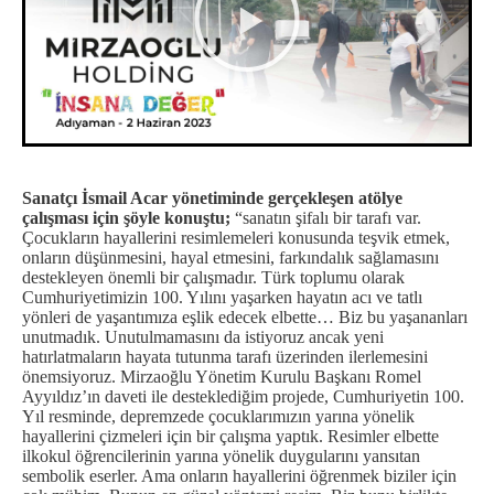
Sanatçı İsmail Acar yönetiminde gerçekleşen atölye
çalışması için şöyle konuştu;
“sanatın şifalı bir tarafı var.
Çocukların hayallerini resimlemeleri konusunda teşvik etmek,
onların düşünmesini, hayal etmesini, farkındalık sağlamasını
destekleyen önemli bir çalışmadır. Türk toplumu olarak
Cumhuriyetimizin 100. Yılını yaşarken hayatın acı ve tatlı
yönleri de yaşantımıza eşlik edecek elbette… Biz bu yaşananları
unutmadık. Unutulmamasını da istiyoruz ancak yeni
hatırlatmaların hayata tutunma tarafı üzerinden ilerlemesini
önemsiyoruz. Mirzaoğlu Yönetim Kurulu Başkanı Romel
Ayyıldız’ın daveti ile desteklediğim projede, Cumhuriyetin 100.
Yıl resminde, depremzede çocuklarımızın yarına yönelik
hayallerini çizmeleri için bir çalışma yaptık. Resimler elbette
ilkokul öğrencilerinin yarına yönelik duygularını yansıtan
sembolik eserler. Ama onların hayallerini öğrenmek biziler için